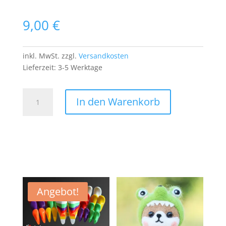
9,00
€
inkl. MwSt.
zzgl.
Versandkosten
Lieferzeit:
3-5 Werktage
Die
In den Warenkorb
Eiskönigin
Frozen
Olaf
Patch
Aufnäher
Bügelbild
Anna
und
Angebot!
Elsa
Menge