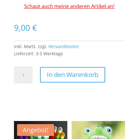
Schaut auch meine anderen Artikel an!
9,00
€
inkl. MwSt.
zzgl.
Versandkosten
Lieferzeit:
3-5 Werktage
Elefant
In den Warenkorb
Aufnäher
Patch
Bügelbild
Applikation
Tier
Afrika
Comic
Menge
Angebot!