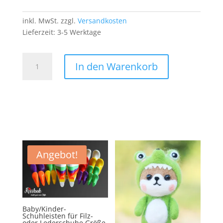
inkl. MwSt.
zzgl.
Versandkosten
Lieferzeit:
3-5 Werktage
Elmo
In den Warenkorb
Patch
Aufnäher
Bügelbild
Muppet
Sesamstraße
Menge
Angebot!
Baby/Kinder-
Schuhleisten für Filz-
oder Lederschuhe Größe