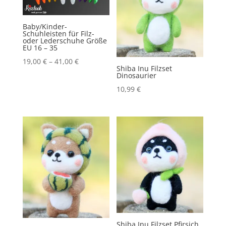
Menge
Baby/Kinder-
Schuhleisten für Filz-
oder Lederschuhe Größe
EU 16 – 35
19,00
€
–
41,00
€
Shiba Inu Filzset
Dinosaurier
10,99
€
Shiba Inu Filzset Pfirsich