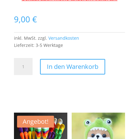
9,00
€
inkl. MwSt.
zzgl.
Versandkosten
Lieferzeit:
3-5 Werktage
Fuck
In den Warenkorb
Off
PATCH
Aufnäher
Anti
gegen
Alles
Text
Spruch
Angebot!
Fick
Dich