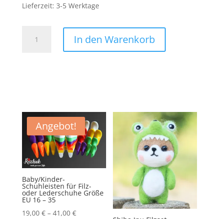
Lieferzeit:
3-5 Werktage
Fuck
In den Warenkorb
You
Patch
Aufnäher
Bügelbild
Festival
Konzert
Anti
Spruch
Angebot!
Text
Fick
Dich
Menge
Baby/Kinder-
Schuhleisten für Filz-
oder Lederschuhe Größe
EU 16 – 35
19,00
€
–
41,00
€