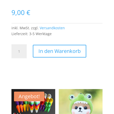
9,00
€
inkl. MwSt.
zzgl.
Versandkosten
Lieferzeit:
3-5 Werktage
Green
In den Warenkorb
Berets
Aufnäher
PATCH
Bügelbild
Arme
Army
Spezialeinheit
Krieger
Angebot!
Kämpfer
Menge