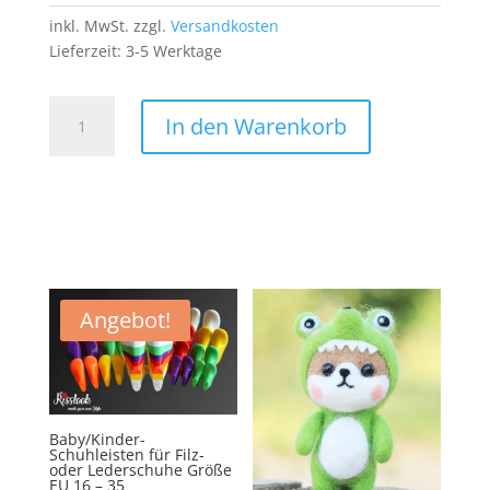
inkl. MwSt.
zzgl.
Versandkosten
Lieferzeit:
3-5 Werktage
Nichts
In den Warenkorb
hören
Nichts
sehen
Nichts
sagen
PATCH
Aufnäher
Totenkopf
Angebot!
Schädel
Menge
Baby/Kinder-
Schuhleisten für Filz-
oder Lederschuhe Größe
EU 16 – 35