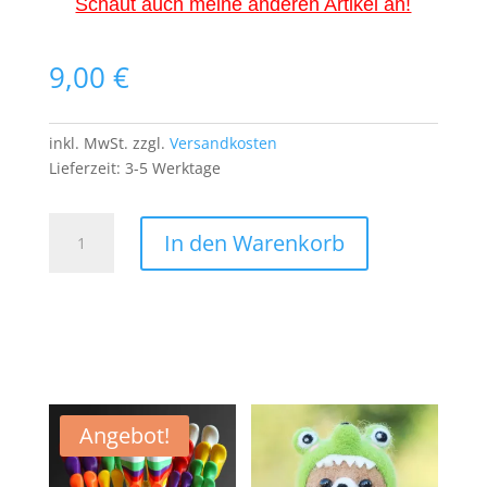
Schaut auch meine anderen Artikel an!
9,00
€
inkl. MwSt.
zzgl.
Versandkosten
Lieferzeit:
3-5 Werktage
Pokemon
In den Warenkorb
Pikachu
PATCH
Aufnäher
Bügelbild
Comic
Zeichentrick
Japan
Anime
Angebot!
Menge