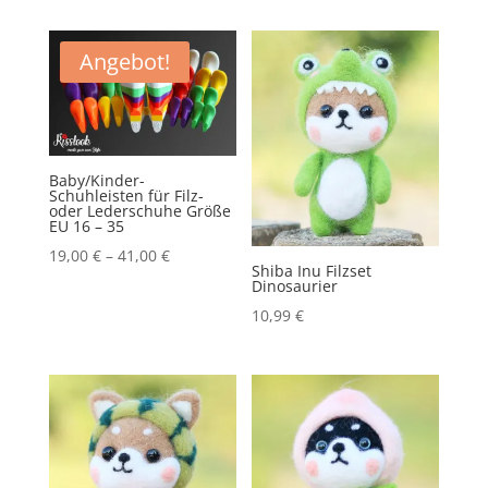
NASA
Raumfahrer
Astronaut
Angebot!
Menge
Baby/Kinder-
Schuhleisten für Filz-
oder Lederschuhe Größe
EU 16 – 35
19,00
€
–
41,00
€
Shiba Inu Filzset
Dinosaurier
10,99
€