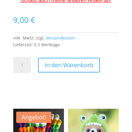
Schaut auch meine anderen Artikel an!
9,00
€
inkl. MwSt.
zzgl.
Versandkosten
Lieferzeit:
3-5 Werktage
Rick
In den Warenkorb
and
Morty
Patch
Aufnäher
Bügelbild
Comic
Serie
Zeichentrick
Angebot!
Professor
Hund