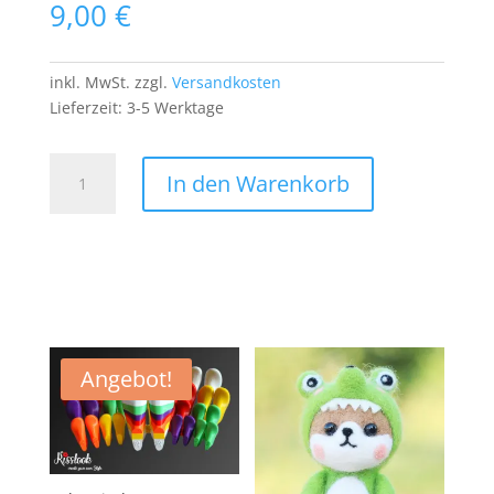
9,00
€
inkl. MwSt.
zzgl.
Versandkosten
Lieferzeit:
3-5 Werktage
This
In den Warenkorb
is
Fine
Dog
Patch
Aufnäher
Bügelbild
Hund
Meme
Angebot!
Comic
Zeichnung
Menge