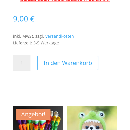
9,00
€
inkl. MwSt.
zzgl.
Versandkosten
Lieferzeit:
3-5 Werktage
Timothy
In den Warenkorb
Patch
Aufnäher
Bügelbild
Movie
Film
Elefant
Dumbo
Menge
Angebot!